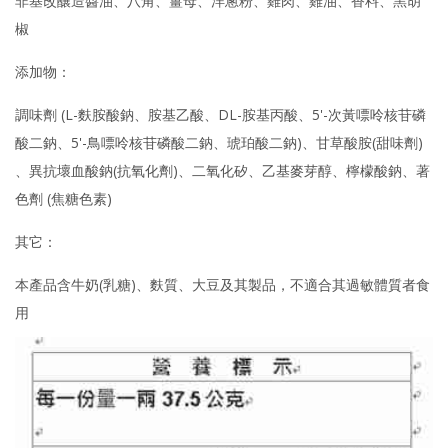
非基改釀造醬油、八角、薑母、洋蔥粉、雞肉、雞油、香料、黑胡
椒
添加物：
調味劑 (L-麩胺酸鈉、胺基乙酸、DL-胺基丙酸、5'-次黃嘌呤核苷磷
酸二鈉、5'-鳥嘌呤核苷磷酸二鈉、琥珀酸二鈉)、甘草酸胺(甜味劑)
、異抗壞血酸鈉(抗氧化劑)、二氧化矽、乙基麥芽醇、檸檬酸鈉、著
色劑 (焦糖色素)
其它：
本產品含牛奶(乳糖)、麩質、大豆及其製品，不適合其過敏體質者食
用