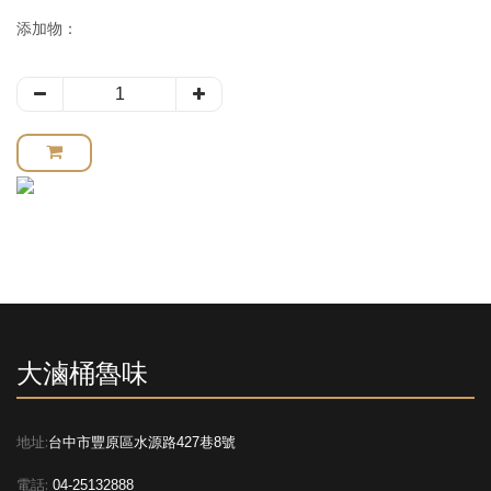
添加物：
大滷桶魯味
地址:
台中市豐原區水源路427巷8號
電話:
04-25132888