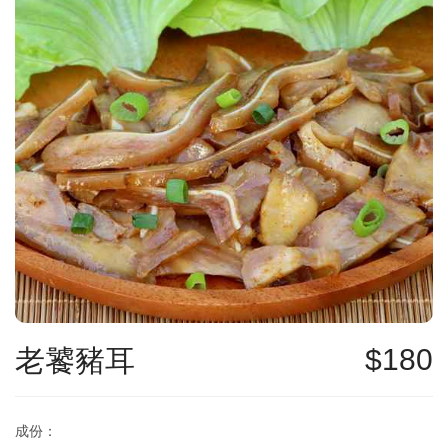
老饕豬耳
180
成份：